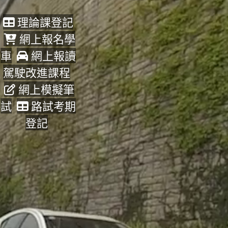
理論課登記
網上報名學
車
網上報讀
駕駛改進課程
網上模擬筆
試
路試考期
登記